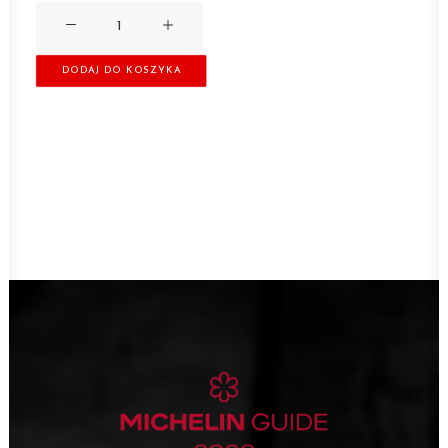
ilość
Karta
DODAJ DO KOSZYKA
podarunkowa