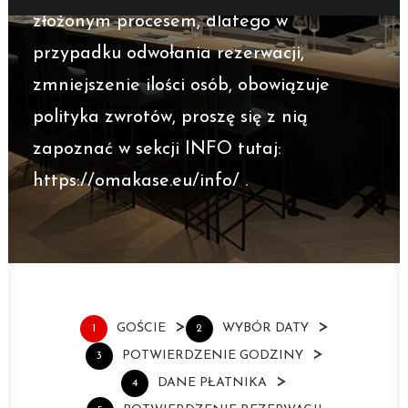
złożonym procesem, dlatego w
przypadku odwołania rezerwacji,
zmniejszenie ilości osób, obowiązuje
polityka zwrotów, proszę się z nią
zapoznać w sekcji INFO tutaj:
https://omakase.eu/info/
.
>
>
GOŚCIE
WYBÓR DATY
1
2
>
POTWIERDZENIE GODZINY
3
>
DANE PŁATNIKA
4