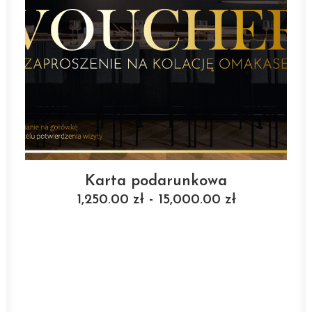
Karta podarunkowa
VIEW CARD
-
1,250.00
zł
15,000.00
zł